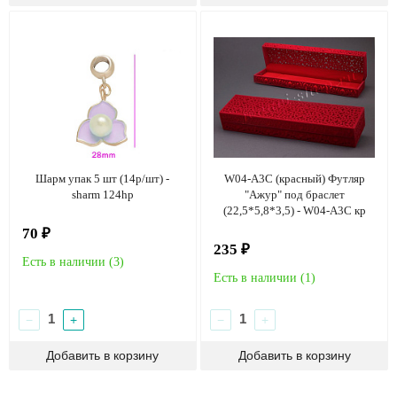
Шарм упак 5 шт (14р/шт) -
W04-А3C (красный) Футляр
sharm 124hp
"Ажур" под браслет
(22,5*5,8*3,5) - W04-А3C кр
70 ₽
235 ₽
Есть в наличии (
3
)
Есть в наличии (
1
)
−
+
−
+