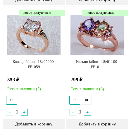
новое поступление
новое поступление
Кольцо fallon - 18e05900-
Кольцо fallon - 18e01100-
FF1059
FF1011
353 ₽
299 ₽
Есть в наличии (
5
)
Есть в наличии (
6
)
18
19
18
−
+
−
+