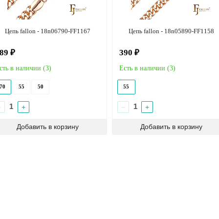
Цепь fallon - 18n06790-FF1167
Цепь fallon - 18n05890-FF1158
89 ₽
390 ₽
сть в наличии (
3
)
Есть в наличии (
3
)
70
55
50
55
−
+
−
+