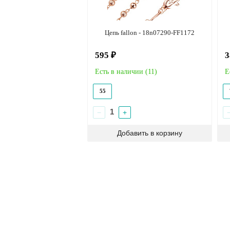
Цепь fallon - 18n07290-FF1172
595 ₽
3
Есть в наличии (
11
)
Е
55
−
+