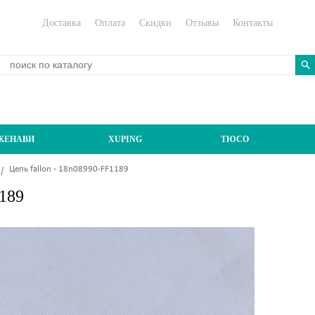
Доставка
Оплата
Скидки
Отзывы
Контакты
ЖЕНАВИ
XUPING
ТЮСО
Цепь fallon - 18n08990-FF1189
1189