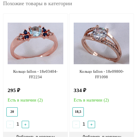
Похожие товары в категории
Кольцо fallon - 18e03404-
Кольцо fallon - 18e09800-
FF2234
FF1098
295 ₽
334 ₽
Есть в наличии (
2
)
Есть в наличии (
2
)
20
18,5
−
+
−
+